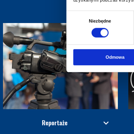
Wybór
Niezbędne
zgody
Odmowa
Reportaże